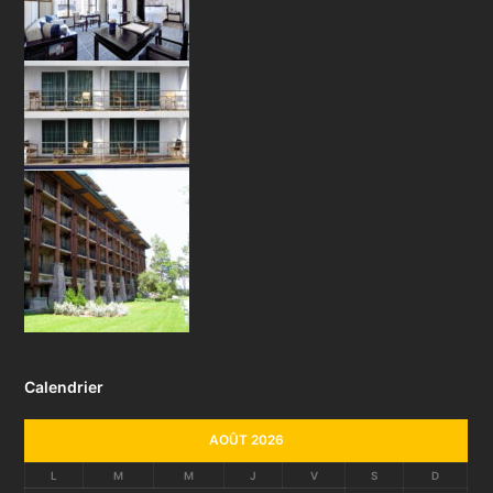
Calendrier
AOÛT 2026
L
M
M
J
V
S
D