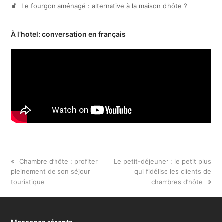
Le fourgon aménagé : alternative à la maison d’hôte ?
À l’hotel: conversation en français
previous
Chambre d’hôte : profiter
next
Le petit-déjeuner : le petit plus
pleinement de son séjour
post:
post:
qui fidélise les clients de
touristique
chambres d’hôte
Messages récents