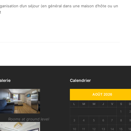
rganisation d’un séjour (en général dans une maison d’hôte ou un
t
alerie
Calendrier
AOÛT 2026
L
M
M
J
V
S
D
1
2
Rooms at ground level
3
4
5
6
7
8
9
10
11
12
13
14
15
1