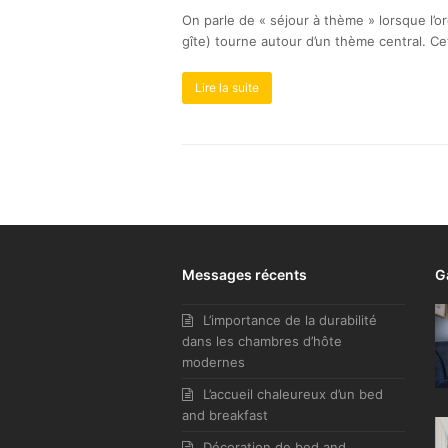
On parle de « séjour à thème » lorsque l’o
gîte) tourne autour d’un thème central. Ce
Lire la suite
Messages récents
G
L’importance de la durabilité
dans les chambres d’hôte
modernes
L’accueil chaleureux d’un bed
and breakfast
Décoration de bed and