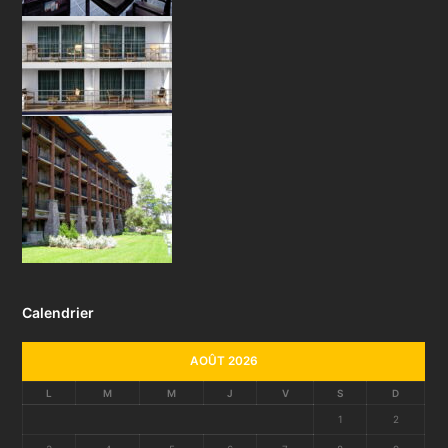
Calendrier
AOÛT 2026
L
M
M
J
V
S
D
1
2