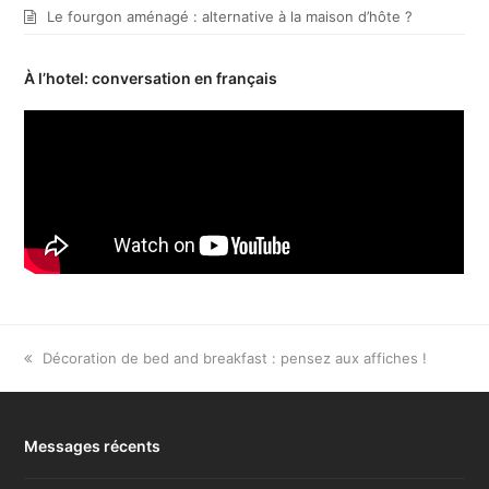
Le fourgon aménagé : alternative à la maison d’hôte ?
À l’hotel: conversation en français
previous
Décoration de bed and breakfast : pensez aux affiches !
post:
Messages récents